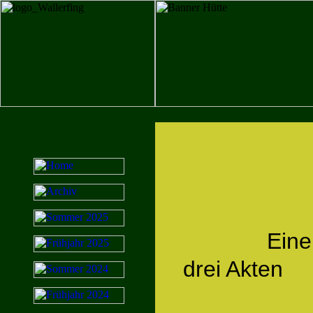
Eine
drei Akten
von M