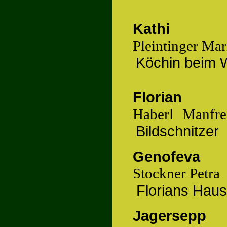
Kathi
Pleintinger Ma
Köchin beim W
Florian
Haberl
Manfre
Bildschnitzer
Genofeva
Stockner Petra
Fl
orians Haus
Jagersepp