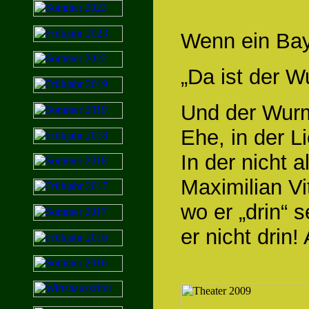
Wenn ein Bay
„Da ist der W
Und der Wurm i
Ehe, in der 
In der nicht 
Maximilian Vi
wo er „drin“ se
er nicht drin