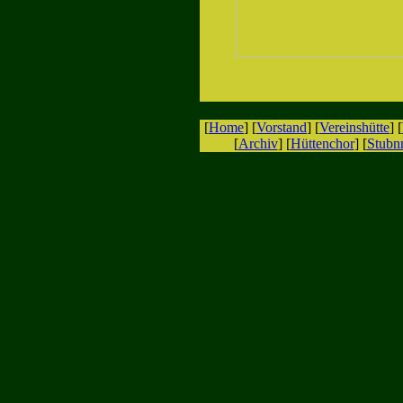
[
Home
] [
Vorstand
] [
Vereinshütte
] [
[
Archiv
] [
Hüttenchor
] [
Stubn